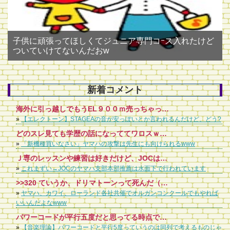
子供に頑張ってほしくてジュニア専門コｰス入れたけど
ついていけてないんだおw
新着コメント
海外に引っ越しでもうEL９００ｍ売っちゃったけど、ちょっと後悔してます。ステージア音が薄っぺらい軽いというか。ＥＬのほうが深みがあって好きでした。
»
【エレクトーン】STAGEAの音が安っぽいとか言われるんだけど、どう?
どのスレ見ても学歴の話になっててワロスｗｗｗ ヤマハの講師ってコンプレックス抱えてるんやなあ
»
「新機種買いなさい」ヤマハの攻撃は先生にも向けられるwww
Ｊ専のレッスンや練習は好きだけど、JOCは嫌いというお子さん多いみたいですね。 JOCをどう考えるかは、何のためにレッスンをしているのかという目的にもよります。 クラシックやPOPSなど、人の作ったものを弾いて楽しみたいだけなのか、何とか、ピアノや音楽で食べていきたいと思うのか、弾ける人を育てたいと思うのか、まあ、目的はいろいろありますね。 PTNAやショパンコンクールなど、有名なコンクールはいろいろありますが、どれも、人の作った曲をいかに再現できるかという世界のものです。頂点に上り詰めても、それだけで食べていくのは極めて難しい。なぜなら、有名なピアニストのCDを買ってくれば、絶対にそれを超えることはないってことになってるんです。頂点まで行けなければ、せいぜい子供たちを集めてピアノ教室をやるくらいです。 YAMAHAは早くからそこに気づいて、JOCや嬬恋のポプコンなど、演奏できると同時に作る、つまりオリジナリティーを発揮できる場を大切にしてきたんだと思います。ポプコンは、井上陽水さんや中島みゆさんが入賞して今に至ってるってことで有名です。 レッスンをしてせっかくピアノが弾けるんだから、適当でもいい、セオリーなんか無視してもいい、褒められる曲でなくてもいい、作る喜びを子供たちに味合わせて、楽しんでもらえるように親や先生が導いていければと思います。 バンド活動を始めて、ピアノは弾けないけれどギターを練習して何とか音楽をやっている人から見れば、ピアノで両手を使って、シャープやフラットが3つも4つもある譜面を弾けるなんて、羨ましい以外の何物でもないんですから。 JOCで人前で披露する前提で考えるから、練習してるクラシック曲と同じようなレベルにしないととか考えるけど、グダグダな曲でも、和音が変な曲でも全然OKです。JAZZなんて不協和音の塊ですよ。子供が感性で作ったものを大事にしてあげてください。そこから、もしかしたら、新しいものが生まれてくるかもしれません。
»
これまずい→JOCのヤマハ支部本部推薦は水面下で行われています
>>320 ていうか、ドリマトーンって死んだ（販売終了した）んだろ
»
ヤマハ、カワイ、ローランド各社共催でオルガンコンクールでもやれば
いいんだよなwww
パワーコードが平行五度だと思ってる時点で…
»
【音楽理論】パワーコードと平行5度っていうのは同列で考えるものじゃ