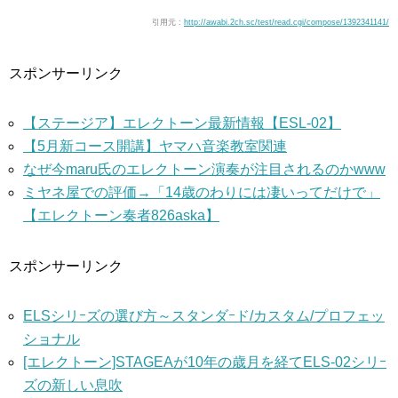
引用元 :
http://awabi.2ch.sc/test/read.cgi/compose/1392341141/
スポンサーリンク
【ステージア】エレクトーン最新情報【ESL-02】
【5月新コース開講】ヤマハ音楽教室関連
なぜ今maru氏のエレクトーン演奏が注目されるのかwww
ミヤネ屋での評価→「14歳のわりには凄いってだけで」
【エレクトーン奏者826aska】
スポンサーリンク
ELSシリｰズの選び方～スタンダｰド/カスタム/プロフェッ
ショナル
[エレクトーン]STAGEAが10年の歳月を経てELS-02シリｰ
ズの新しい息吹