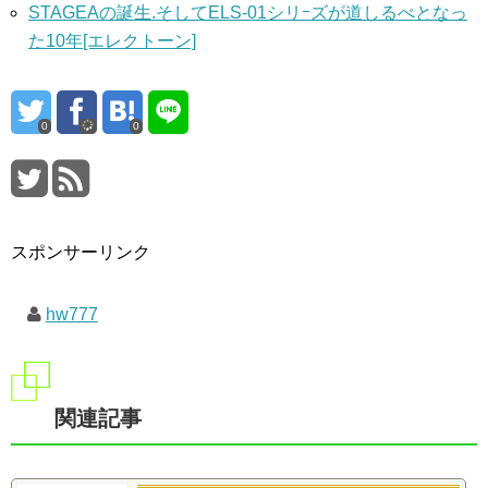
STAGEAの誕生.そしてELS-01シリｰズが道しるべとなっ
た10年[エレクトーン]
0
0
スポンサーリンク
hw777
関連記事