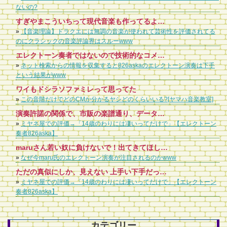
ないの?
すぎやまこういちって現代音楽も作ってるよ。オーディオ交響曲とか
»
【音楽理論】ドラクエには無調の音楽が使われて芸術性を評価されてる
のにクラシックの音楽評論界はスルーwww
エレクトーン奏者ではないので技術的なコメントはできませんが、Yahoo知恵袋などでこき下ろす質問とか見てると吐き気がしてきます。 少なくとも動画は見ててスゴいとは思えても下手とは感じませんし、どこか足らないとか至らない点も特になく、技術的に彼女より上だと言うなら動画持参で、どこがどう自分が彼女よりスゴいのかコメントして欲しいところですね。
»
ネット検索からの情報を収集すると826askaのエレクトーン演奏は下手
という結果がwww
ワイもドシラソファミレって思ってた
»
この音階だけでどのCMか分かるヤシどのくらいいる?[ヤマハ音楽教室]
演奏許諾の関係で、市販の楽譜通り、データを使っての演奏をしているのでは。 自作のレジストで演奏するには、JASRACの許諾が必要で、面倒。 EFの演奏許諾も大概面倒。海外とか特に。 ヤマハに許諾の部署作ってほしい。
»
ミヤネ屋での評価→「14歳のわりには凄いってだけで」【エレクトーン
奏者826aska】
maruさん若い奴に負けないで！出てきてほしい！そして感動を与えてください！あなたの演奏が一番！
»
なぜ今maru氏のエレクトーン演奏が注目されるのかwww
ただの真似にしか、見えない 上手い下手だったら上手い人沢山いる だから、これから余り伸び代ないかな。
»
ミヤネ屋での評価→「14歳のわりには凄いってだけで」【エレクトーン
奏者826aska】
カテゴリー