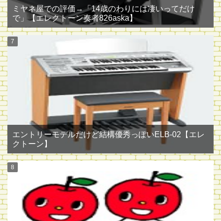
ミヤネ屋での評価→「14歳のわりには凄いってだけ
で」【エレクトーン奏者826aska】
エントリーモデルだけど結構優秀っぽいELB-02【エレ
クトーン】