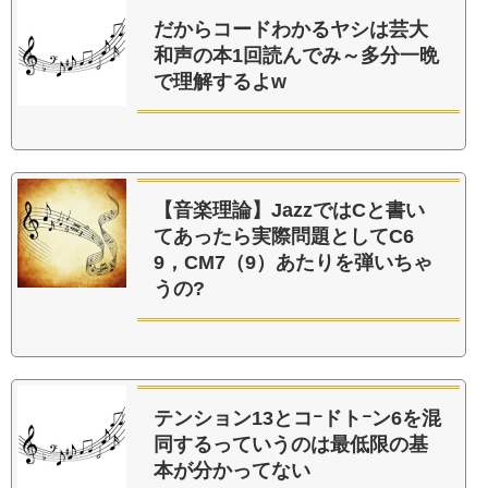
だからコードわかるヤシは芸大
和声の本1回読んでみ～多分一晩
で理解するよw
【音楽理論】JazzではCと書い
てあったら実際問題としてC6
9，CM7（9）あたりを弾いちゃ
うの?
テンション13とコｰドトｰン6を混
同するっていうのは最低限の基
本が分かってない