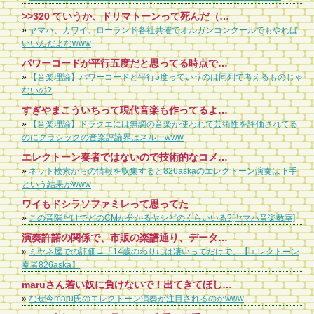
>>320 ていうか、ドリマトーンって死んだ（販売終了した）んだろ
»
ヤマハ、カワイ、ローランド各社共催でオルガンコンクールでもやれば
いいんだよなwww
パワーコードが平行五度だと思ってる時点で…
»
【音楽理論】パワーコードと平行5度っていうのは同列で考えるものじゃ
ないの?
すぎやまこういちって現代音楽も作ってるよ。オーディオ交響曲とか
»
【音楽理論】ドラクエには無調の音楽が使われて芸術性を評価されてる
のにクラシックの音楽評論界はスルーwww
エレクトーン奏者ではないので技術的なコメントはできませんが、Yahoo知恵袋などでこき下ろす質問とか見てると吐き気がしてきます。 少なくとも動画は見ててスゴいとは思えても下手とは感じませんし、どこか足らないとか至らない点も特になく、技術的に彼女より上だと言うなら動画持参で、どこがどう自分が彼女よりスゴいのかコメントして欲しいところですね。
»
ネット検索からの情報を収集すると826askaのエレクトーン演奏は下手
という結果がwww
ワイもドシラソファミレって思ってた
»
この音階だけでどのCMか分かるヤシどのくらいいる?[ヤマハ音楽教室]
演奏許諾の関係で、市販の楽譜通り、データを使っての演奏をしているのでは。 自作のレジストで演奏するには、JASRACの許諾が必要で、面倒。 EFの演奏許諾も大概面倒。海外とか特に。 ヤマハに許諾の部署作ってほしい。
»
ミヤネ屋での評価→「14歳のわりには凄いってだけで」【エレクトーン
奏者826aska】
maruさん若い奴に負けないで！出てきてほしい！そして感動を与えてください！あなたの演奏が一番！
»
なぜ今maru氏のエレクトーン演奏が注目されるのかwww