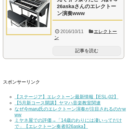
26askaさんのエレクトー
ン演奏www
2016/10/11
エレクトー
ン
記事を読む
スポンサーリンク
【ステージア】エレクトーン最新情報【ESL-02】
【5月新コース開講】ヤマハ音楽教室関連
なぜ今maru氏のエレクトーン演奏が注目されるのかw
ww
ミヤネ屋での評価→「14歳のわりには凄いってだけ
で」【エレクトーン奏者826aska】