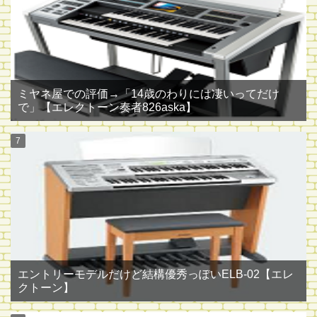
ミヤネ屋での評価→「14歳のわりには凄いってだけ
で」【エレクトーン奏者826aska】
エントリーモデルだけど結構優秀っぽいELB-02【エレ
クトーン】