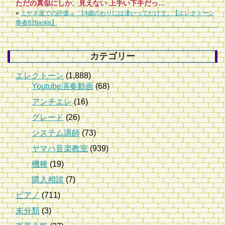
ただの真似にしか、見えない 上手い下手だったら上手い人沢山いる だから、これから余り伸び代ないかな。
»
ミヤネ屋での評価→「14歳のわりには凄いってだけで」【エレクトーン
奏者826aska】
カテゴリー
エレクトーン
(1,888)
Youtube演奏動画
(68)
アンチエレ
(16)
グレード
(26)
システム講師
(73)
ヤマハ音楽教室
(939)
機種
(19)
購入相談
(7)
ピアノ
(711)
未分類
(3)