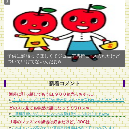
子供に頑張ってほしくてジュニア専門コｰス入れたけど
ついていけてないんだおw
新着コメント
海外に引っ越しでもうEL９００ｍ売っちゃったけど、ちょっと後悔してます。ステージア音が薄っぺらい軽いというか。ＥＬのほうが深みがあって好きでした。
»
【エレクトーン】STAGEAの音が安っぽいとか言われるんだけど、どう?
どのスレ見ても学歴の話になっててワロスｗｗｗ ヤマハの講師ってコンプレックス抱えてるんやなあ
»
「新機種買いなさい」ヤマハの攻撃は先生にも向けられるwww
Ｊ専のレッスンや練習は好きだけど、JOCは嫌いというお子さん多いみたいですね。 JOCをどう考えるかは、何のためにレッスンをしているのかという目的にもよります。 クラシックやPOPSなど、人の作ったものを弾いて楽しみたいだけなのか、何とか、ピアノや音楽で食べていきたいと思うのか、弾ける人を育てたいと思うのか、まあ、目的はいろいろありますね。 PTNAやショパンコンクールなど、有名なコンクールはいろいろありますが、どれも、人の作った曲をいかに再現できるかという世界のものです。頂点に上り詰めても、それだけで食べていくのは極めて難しい。なぜなら、有名なピアニストのCDを買ってくれば、絶対にそれを超えることはないってことになってるんです。頂点まで行けなければ、せいぜい子供たちを集めてピアノ教室をやるくらいです。 YAMAHAは早くからそこに気づいて、JOCや嬬恋のポプコンなど、演奏できると同時に作る、つまりオリジナリティーを発揮できる場を大切にしてきたんだと思います。ポプコンは、井上陽水さんや中島みゆさんが入賞して今に至ってるってことで有名です。 レッスンをしてせっかくピアノが弾けるんだから、適当でもいい、セオリーなんか無視してもいい、褒められる曲でなくてもいい、作る喜びを子供たちに味合わせて、楽しんでもらえるように親や先生が導いていければと思います。 バンド活動を始めて、ピアノは弾けないけれどギターを練習して何とか音楽をやっている人から見れば、ピアノで両手を使って、シャープやフラットが3つも4つもある譜面を弾けるなんて、羨ましい以外の何物でもないんですから。 JOCで人前で披露する前提で考えるから、練習してるクラシック曲と同じようなレベルにしないととか考えるけど、グダグダな曲でも、和音が変な曲でも全然OKです。JAZZなんて不協和音の塊ですよ。子供が感性で作ったものを大事にしてあげてください。そこから、もしかしたら、新しいものが生まれてくるかもしれません。
»
これまずい→JOCのヤマハ支部本部推薦は水面下で行われています