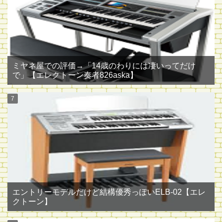
ミヤネ屋での評価→「14歳のわりには凄いってだけ
で」【エレクトーン奏者826aska】
エントリーモデルだけど結構優秀っぽいELB-02【エレ
クトーン】