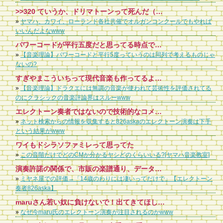
>>320 ていうか、ドリマトーンって死んだ（販売終了した）んだろ
»
ヤマハ、カワイ、ローランド各社共催でオルガンコンクールでもやれば
いいんだよなwww
パワーコードが平行五度だと思ってる時点で…
»
【音楽理論】パワーコードと平行5度っていうのは同列で考えるものじゃ
ないの?
すぎやまこういちって現代音楽も作ってるよ。オーディオ交響曲とか
»
【音楽理論】ドラクエには無調の音楽が使われて芸術性を評価されてる
のにクラシックの音楽評論界はスルーwww
エレクトーン奏者ではないので技術的なコメントはできませんが、Yahoo知恵袋などでこき下ろす質問とか見てると吐き気がしてきます。 少なくとも動画は見ててスゴいとは思えても下手とは感じませんし、どこか足らないとか至らない点も特になく、技術的に彼女より上だと言うなら動画持参で、どこがどう自分が彼女よりスゴいのかコメントして欲しいところですね。
»
ネット検索からの情報を収集すると826askaのエレクトーン演奏は下手
という結果がwww
ワイもドシラソファミレって思ってた
»
この音階だけでどのCMか分かるヤシどのくらいいる?[ヤマハ音楽教室]
演奏許諾の関係で、市販の楽譜通り、データを使っての演奏をしているのでは。 自作のレジストで演奏するには、JASRACの許諾が必要で、面倒。 EFの演奏許諾も大概面倒。海外とか特に。 ヤマハに許諾の部署作ってほしい。
»
ミヤネ屋での評価→「14歳のわりには凄いってだけで」【エレクトーン
奏者826aska】
maruさん若い奴に負けないで！出てきてほしい！そして感動を与えてください！あなたの演奏が一番！
»
なぜ今maru氏のエレクトーン演奏が注目されるのかwww