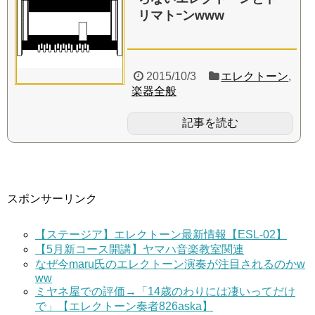
リマトｰンwww
2015/10/3
エレクトーン
,
楽器全般
記事を読む
スポンサーリンク
【ステージア】エレクトーン最新情報【ESL-02】
【5月新コース開講】ヤマハ音楽教室関連
なぜ今maru氏のエレクトーン演奏が注目されるのかw
ww
ミヤネ屋での評価→「14歳のわりには凄いってだけ
で」【エレクトーン奏者826aska】