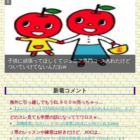
子供に頑張ってほしくてジュニア専門コｰス入れたけど
ついていけてないんだおw
新着コメント
海外に引っ越しでもうEL９００ｍ売っちゃったけど、ちょっと後悔してます。ステージア音が薄っぺらい軽いというか。ＥＬのほうが深みがあって好きでした。
»
【エレクトーン】STAGEAの音が安っぽいとか言われるんだけど、どう?
どのスレ見ても学歴の話になっててワロスｗｗｗ ヤマハの講師ってコンプレックス抱えてるんやなあ
»
「新機種買いなさい」ヤマハの攻撃は先生にも向けられるwww
Ｊ専のレッスンや練習は好きだけど、JOCは嫌いというお子さん多いみたいですね。 JOCをどう考えるかは、何のためにレッスンをしているのかという目的にもよります。 クラシックやPOPSなど、人の作ったものを弾いて楽しみたいだけなのか、何とか、ピアノや音楽で食べていきたいと思うのか、弾ける人を育てたいと思うのか、まあ、目的はいろいろありますね。 PTNAやショパンコンクールなど、有名なコンクールはいろいろありますが、どれも、人の作った曲をいかに再現できるかという世界のものです。頂点に上り詰めても、それだけで食べていくのは極めて難しい。なぜなら、有名なピアニストのCDを買ってくれば、絶対にそれを超えることはないってことになってるんです。頂点まで行けなければ、せいぜい子供たちを集めてピアノ教室をやるくらいです。 YAMAHAは早くからそこに気づいて、JOCや嬬恋のポプコンなど、演奏できると同時に作る、つまりオリジナリティーを発揮できる場を大切にしてきたんだと思います。ポプコンは、井上陽水さんや中島みゆさんが入賞して今に至ってるってことで有名です。 レッスンをしてせっかくピアノが弾けるんだから、適当でもいい、セオリーなんか無視してもいい、褒められる曲でなくてもいい、作る喜びを子供たちに味合わせて、楽しんでもらえるように親や先生が導いていければと思います。 バンド活動を始めて、ピアノは弾けないけれどギターを練習して何とか音楽をやっている人から見れば、ピアノで両手を使って、シャープやフラットが3つも4つもある譜面を弾けるなんて、羨ましい以外の何物でもないんですから。 JOCで人前で披露する前提で考えるから、練習してるクラシック曲と同じようなレベルにしないととか考えるけど、グダグダな曲でも、和音が変な曲でも全然OKです。JAZZなんて不協和音の塊ですよ。子供が感性で作ったものを大事にしてあげてください。そこから、もしかしたら、新しいものが生まれてくるかもしれません。
»
これまずい→JOCのヤマハ支部本部推薦は水面下で行われています