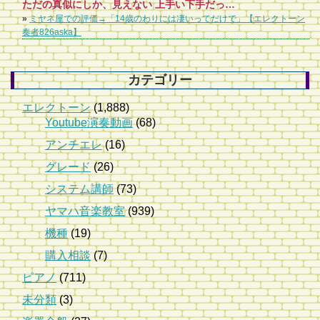
ただの真似にしか、見えない 上手い下手だったら上手い人沢山いる だから、これから余り伸び代ないかな。
»
ミヤネ屋での評価→「14歳のわりには凄いってだけで」【エレクトーン
奏者826aska】
カテゴリー
エレクトーン
(1,888)
Youtube演奏動画
(68)
アンチエレ
(16)
グレード
(26)
システム講師
(73)
ヤマハ音楽教室
(939)
機種
(19)
購入相談
(7)
ピアノ
(711)
未分類
(3)