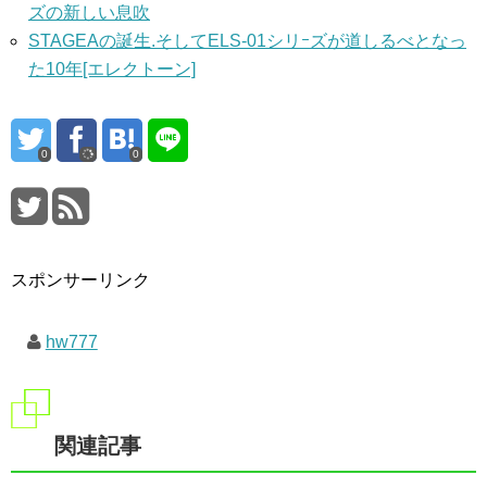
ズの新しい息吹
STAGEAの誕生.そしてELS-01シリｰズが道しるべとなっ
た10年[エレクトーン]
0
0
スポンサーリンク
hw777
関連記事