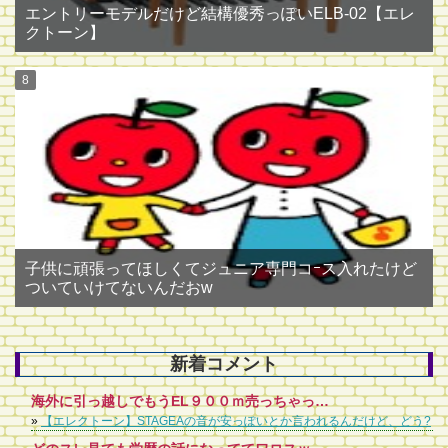
エントリーモデルだけど結構優秀っぽいELB-02【エレ
クトーン】
子供に頑張ってほしくてジュニア専門コｰス入れたけど
ついていけてないんだおw
新着コメント
海外に引っ越しでもうEL９００ｍ売っちゃったけど、ちょっと後悔してます。ステージア音が薄っぺらい軽いというか。ＥＬのほうが深みがあって好きでした。
»
【エレクトーン】STAGEAの音が安っぽいとか言われるんだけど、どう?