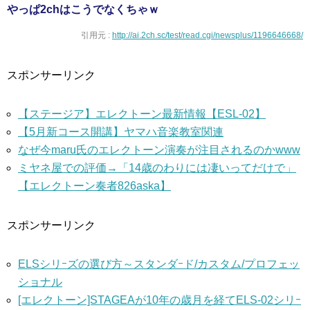
やっぱ2chはこうでなくちゃｗ
引用元 :
http://ai.2ch.sc/test/read.cgi/newsplus/1196646668/
スポンサーリンク
【ステージア】エレクトーン最新情報【ESL-02】
【5月新コース開講】ヤマハ音楽教室関連
なぜ今maru氏のエレクトーン演奏が注目されるのかwww
ミヤネ屋での評価→「14歳のわりには凄いってだけで」
【エレクトーン奏者826aska】
スポンサーリンク
ELSシリｰズの選び方～スタンダｰド/カスタム/プロフェッ
ショナル
[エレクトーン]STAGEAが10年の歳月を経てELS-02シリｰ