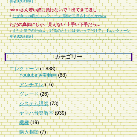
奏者826aska】
maruさん若い奴に負けないで！出てきてほしい！そして感動を与えてください！あなたの演奏が一番！
»
なぜ今maru氏のエレクトーン演奏が注目されるのかwww
ただの真似にしか、見えない 上手い下手だったら上手い人沢山いる だから、これから余り伸び代ないかな。
»
ミヤネ屋での評価→「14歳のわりには凄いってだけで」【エレクトーン
奏者826aska】
カテゴリー
エレクトーン
(1,888)
Youtube演奏動画
(68)
アンチエレ
(16)
グレード
(26)
システム講師
(73)
ヤマハ音楽教室
(939)
機種
(19)
購入相談
(7)