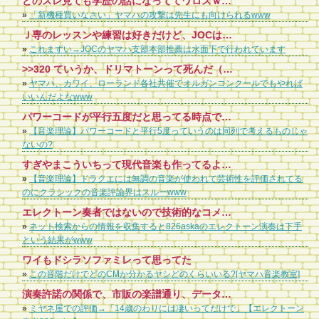
どのスレ見ても学歴の話になっててワロスｗｗｗ ヤマハの講師ってコンプレックス抱えてるんやなあ
»
「新機種買いなさい」ヤマハの攻撃は先生にも向けられるwww
Ｊ専のレッスンや練習は好きだけど、JOCは嫌いというお子さん多いみたいですね。 JOCをどう考えるかは、何のためにレッスンをしているのかという目的にもよります。 クラシックやPOPSなど、人の作ったものを弾いて楽しみたいだけなのか、何とか、ピアノや音楽で食べていきたいと思うのか、弾ける人を育てたいと思うのか、まあ、目的はいろいろありますね。 PTNAやショパンコンクールなど、有名なコンクールはいろいろありますが、どれも、人の作った曲をいかに再現できるかという世界のものです。頂点に上り詰めても、それだけで食べていくのは極めて難しい。なぜなら、有名なピアニストのCDを買ってくれば、絶対にそれを超えることはないってことになってるんです。頂点まで行けなければ、せいぜい子供たちを集めてピアノ教室をやるくらいです。 YAMAHAは早くからそこに気づいて、JOCや嬬恋のポプコンなど、演奏できると同時に作る、つまりオリジナリティーを発揮できる場を大切にしてきたんだと思います。ポプコンは、井上陽水さんや中島みゆさんが入賞して今に至ってるってことで有名です。 レッスンをしてせっかくピアノが弾けるんだから、適当でもいい、セオリーなんか無視してもいい、褒められる曲でなくてもいい、作る喜びを子供たちに味合わせて、楽しんでもらえるように親や先生が導いていければと思います。 バンド活動を始めて、ピアノは弾けないけれどギターを練習して何とか音楽をやっている人から見れば、ピアノで両手を使って、シャープやフラットが3つも4つもある譜面を弾けるなんて、羨ましい以外の何物でもないんですから。 JOCで人前で披露する前提で考えるから、練習してるクラシック曲と同じようなレベルにしないととか考えるけど、グダグダな曲でも、和音が変な曲でも全然OKです。JAZZなんて不協和音の塊ですよ。子供が感性で作ったものを大事にしてあげてください。そこから、もしかしたら、新しいものが生まれてくるかもしれません。
»
これまずい→JOCのヤマハ支部本部推薦は水面下で行われています
>>320 ていうか、ドリマトーンって死んだ（販売終了した）んだろ
»
ヤマハ、カワイ、ローランド各社共催でオルガンコンクールでもやれば
いいんだよなwww
パワーコードが平行五度だと思ってる時点で…
»
【音楽理論】パワーコードと平行5度っていうのは同列で考えるものじゃ
ないの?
すぎやまこういちって現代音楽も作ってるよ。オーディオ交響曲とか
»
【音楽理論】ドラクエには無調の音楽が使われて芸術性を評価されてる
のにクラシックの音楽評論界はスルーwww
エレクトーン奏者ではないので技術的なコメントはできませんが、Yahoo知恵袋などでこき下ろす質問とか見てると吐き気がしてきます。 少なくとも動画は見ててスゴいとは思えても下手とは感じませんし、どこか足らないとか至らない点も特になく、技術的に彼女より上だと言うなら動画持参で、どこがどう自分が彼女よりスゴいのかコメントして欲しいところですね。
»
ネット検索からの情報を収集すると826askaのエレクトーン演奏は下手
という結果がwww
ワイもドシラソファミレって思ってた
»
この音階だけでどのCMか分かるヤシどのくらいいる?[ヤマハ音楽教室]
演奏許諾の関係で、市販の楽譜通り、データを使っての演奏をしているのでは。 自作のレジストで演奏するには、JASRACの許諾が必要で、面倒。 EFの演奏許諾も大概面倒。海外とか特に。 ヤマハに許諾の部署作ってほしい。
»
ミヤネ屋での評価→「14歳のわりには凄いってだけで」【エレクトーン