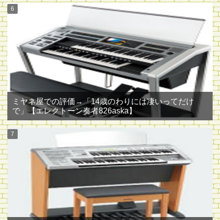
ミヤネ屋での評価→「14歳のわりには凄いってだけ
で」【エレクトーン奏者826aska】