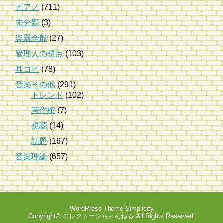
ピアノ
(711)
未分類
(3)
楽器全般
(27)
管理人の視点
(103)
耳コピ
(78)
音楽その他
(291)
トレンド
(102)
著作権
(7)
視聴
(14)
話題
(167)
音楽理論
(657)
WordPress Theme
Simplicity
Copyright©
エレクトーンちゃんねる
All Rights Reserved.