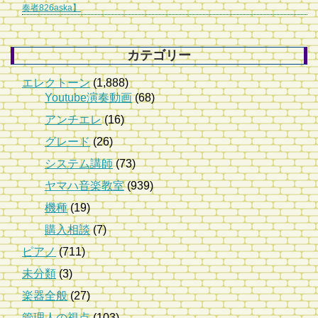
奏者826aska】
カテゴリー
エレクトーン
(1,888)
Youtube演奏動画
(68)
アンチエレ
(16)
グレード
(26)
システム講師
(73)
ヤマハ音楽教室
(939)
機種
(19)
購入相談
(7)
ピアノ
(711)
未分類
(3)
楽器全般
(27)
管理人の視点
(103)