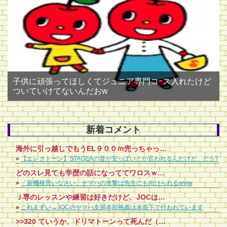
子供に頑張ってほしくてジュニア専門コｰス入れたけど
ついていけてないんだおw
新着コメント
海外に引っ越しでもうEL９００ｍ売っちゃったけど、ちょっと後悔してます。ステージア音が薄っぺらい軽いというか。ＥＬのほうが深みがあって好きでした。
»
【エレクトーン】STAGEAの音が安っぽいとか言われるんだけど、どう?
どのスレ見ても学歴の話になっててワロスｗｗｗ ヤマハの講師ってコンプレックス抱えてるんやなあ
»
「新機種買いなさい」ヤマハの攻撃は先生にも向けられるwww
Ｊ専のレッスンや練習は好きだけど、JOCは嫌いというお子さん多いみたいですね。 JOCをどう考えるかは、何のためにレッスンをしているのかという目的にもよります。 クラシックやPOPSなど、人の作ったものを弾いて楽しみたいだけなのか、何とか、ピアノや音楽で食べていきたいと思うのか、弾ける人を育てたいと思うのか、まあ、目的はいろいろありますね。 PTNAやショパンコンクールなど、有名なコンクールはいろいろありますが、どれも、人の作った曲をいかに再現できるかという世界のものです。頂点に上り詰めても、それだけで食べていくのは極めて難しい。なぜなら、有名なピアニストのCDを買ってくれば、絶対にそれを超えることはないってことになってるんです。頂点まで行けなければ、せいぜい子供たちを集めてピアノ教室をやるくらいです。 YAMAHAは早くからそこに気づいて、JOCや嬬恋のポプコンなど、演奏できると同時に作る、つまりオリジナリティーを発揮できる場を大切にしてきたんだと思います。ポプコンは、井上陽水さんや中島みゆさんが入賞して今に至ってるってことで有名です。 レッスンをしてせっかくピアノが弾けるんだから、適当でもいい、セオリーなんか無視してもいい、褒められる曲でなくてもいい、作る喜びを子供たちに味合わせて、楽しんでもらえるように親や先生が導いていければと思います。 バンド活動を始めて、ピアノは弾けないけれどギターを練習して何とか音楽をやっている人から見れば、ピアノで両手を使って、シャープやフラットが3つも4つもある譜面を弾けるなんて、羨ましい以外の何物でもないんですから。 JOCで人前で披露する前提で考えるから、練習してるクラシック曲と同じようなレベルにしないととか考えるけど、グダグダな曲でも、和音が変な曲でも全然OKです。JAZZなんて不協和音の塊ですよ。子供が感性で作ったものを大事にしてあげてください。そこから、もしかしたら、新しいものが生まれてくるかもしれません。
»
これまずい→JOCのヤマハ支部本部推薦は水面下で行われています
>>320 ていうか、ドリマトーンって死んだ（販売終了した）んだろ