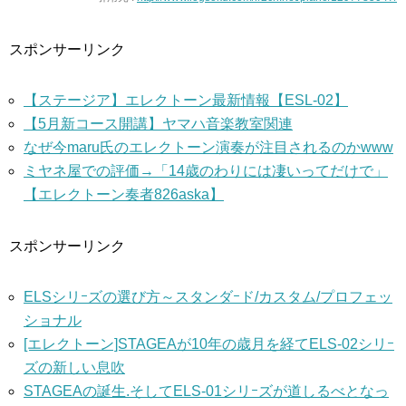
スポンサーリンク
【ステージア】エレクトーン最新情報【ESL-02】
【5月新コース開講】ヤマハ音楽教室関連
なぜ今maru氏のエレクトーン演奏が注目されるのかwww
ミヤネ屋での評価→「14歳のわりには凄いってだけで」
【エレクトーン奏者826aska】
スポンサーリンク
ELSシリｰズの選び方～スタンダｰド/カスタム/プロフェッ
ショナル
[エレクトーン]STAGEAが10年の歳月を経てELS-02シリｰ
ズの新しい息吹
STAGEAの誕生.そしてELS-01シリｰズが道しるべとなっ