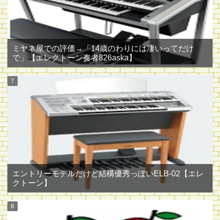
ミヤネ屋での評価→「14歳のわりには凄いってだけ
で」【エレクトーン奏者826aska】
エントリーモデルだけど結構優秀っぽいELB-02【エレ
クトーン】