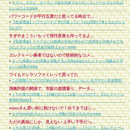
»
ヤマハ、カワイ、ローランド各社共催でオルガンコンクールでもやれば
いいんだよなwww
パワーコードが平行五度だと思ってる時点で…
»
【音楽理論】パワーコードと平行5度っていうのは同列で考えるものじゃ
ないの?
すぎやまこういちって現代音楽も作ってるよ。オーディオ交響曲とか
»
【音楽理論】ドラクエには無調の音楽が使われて芸術性を評価されてる
のにクラシックの音楽評論界はスルーwww
エレクトーン奏者ではないので技術的なコメントはできませんが、Yahoo知恵袋などでこき下ろす質問とか見てると吐き気がしてきます。 少なくとも動画は見ててスゴいとは思えても下手とは感じませんし、どこか足らないとか至らない点も特になく、技術的に彼女より上だと言うなら動画持参で、どこがどう自分が彼女よりスゴいのかコメントして欲しいところですね。
»
ネット検索からの情報を収集すると826askaのエレクトーン演奏は下手
という結果がwww
ワイもドシラソファミレって思ってた
»
この音階だけでどのCMか分かるヤシどのくらいいる?[ヤマハ音楽教室]
演奏許諾の関係で、市販の楽譜通り、データを使っての演奏をしているのでは。 自作のレジストで演奏するには、JASRACの許諾が必要で、面倒。 EFの演奏許諾も大概面倒。海外とか特に。 ヤマハに許諾の部署作ってほしい。
»
ミヤネ屋での評価→「14歳のわりには凄いってだけで」【エレクトーン
奏者826aska】
maruさん若い奴に負けないで！出てきてほしい！そして感動を与えてください！あなたの演奏が一番！
»
なぜ今maru氏のエレクトーン演奏が注目されるのかwww
ただの真似にしか、見えない 上手い下手だったら上手い人沢山いる だから、これから余り伸び代ないかな。
»
ミヤネ屋での評価→「14歳のわりには凄いってだけで」【エレクトーン